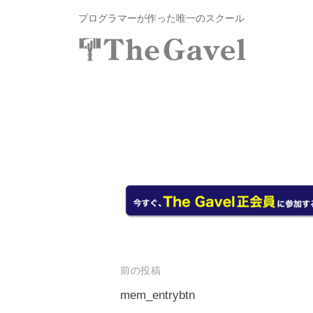
投
コ
プログラマーが作った唯一のスクール
資
ン
総
合
テ
投
〜
ス
ン
自
資
ク
ツ
分
総
ー
へ
の
ル
合
ス
力
T
ス
キ
で
h
ク
ッ
資
e
プ
ー
産
G
ル
を
a
v
T
自
前の投稿
e
由
h
l
mem_entrybtn
に
e