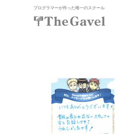
投
コ
プログラマーが作った唯一のスクール
資
ン
総
合
テ
投
〜
ス
ン
自
資
ク
ツ
分
総
ー
へ
の
ル
合
ス
力
T
ス
キ
で
h
ク
ッ
資
e
プ
ー
産
G
ル
を
a
v
T
自
e
由
h
l
に
e