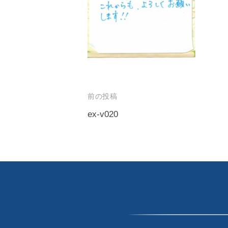
｜
生
G
プ
み
a
ロ
出
v
グ
せ
ラ
e
る
マ
l
人
ー
生
｜
前の投稿
が
を
プ
ex-v020
作
〜
ロ
っ
投
グ
た
稿
T
日
ラ
h
ナ
本
マ
e
ビ
初
ー
G
ゲ
の
a
が
投
ー
v