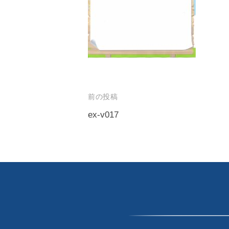
｜
生
G
プ
み
a
ロ
出
v
グ
せ
ラ
e
る
マ
l
人
ー
生
｜
前の投稿
が
を
プ
ex-v017
作
〜
ロ
っ
投
グ
た
稿
T
日
ラ
h
ナ
本
マ
e
ビ
初
ー
G
ゲ
の
a
が
投
ー
v