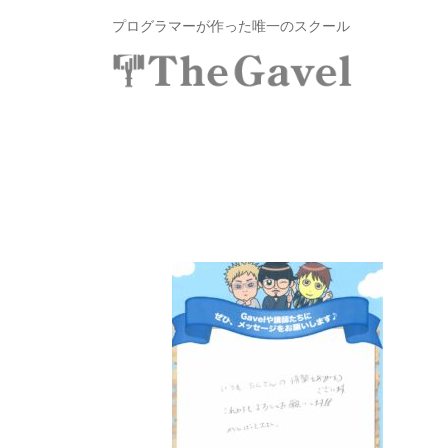
投
コ
プログラマーが作った唯一のスクール
資
ン
総
合
テ
投
〜
ス
ン
自
資
ク
ツ
分
総
ー
へ
の
ル
合
ス
力
T
ス
キ
で
h
ク
ッ
資
e
プ
ー
産
G
ル
を
a
v
T
自
e
由
h
l
に
e