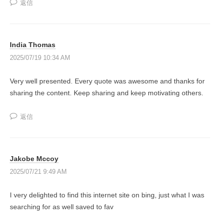
の
返信
ル
で
投
稼
資
げ
総
India Thomas
る
合
2025/07/19 10:34 AM
よ
う
ス
Very well presented. Every quote was awesome and thanks for
に
ク
sharing the content. Keep sharing and keep motivating others.
な
ー
る
ル
返信
為
の
情
報
Jakobe Mccoy
と
2025/07/21 9:49 AM
し
く
I very delighted to find this internet site on bing, just what I was
み
searching for as well saved to fav
を