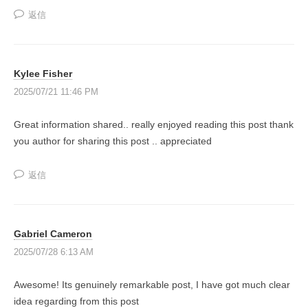
共
返信
有
す
る
Kylee Fisher
“
2025/07/21 11:46 PM
理
想
Great information shared.. really enjoyed reading this post thank
の
you author for sharing this post .. appreciated
学
び
返信
場
”
を
Gabriel Cameron
メ
2025/07/28 6:13 AM
ン
バ
Awesome! Its genuinely remarkable post, I have got much clear
ー
idea regarding from this post
と