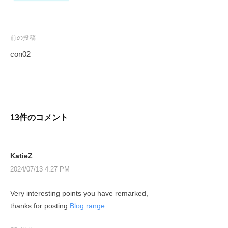
e
グ
る
ラ
l
人
マ
｜
生
前の投稿
ー
プ
を
が
con02
〜
ロ
作
投
グ
っ
稿
T
ラ
た
ナ
h
日
マ
ビ
e
本
13件のコメント
ー
G
ゲ
初
が
a
ー
の
作
v
投
シ
KatieZ
っ
e
資
ョ
2024/07/13 4:27 PM
た
l
総
ン
は
合
日
Very interesting points you have remarked,
、
ス
本
thanks for posting.
Blog range
投
ク
初
ー
資