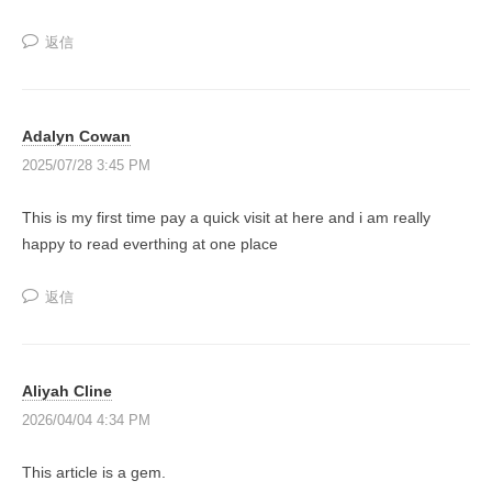
一
返信
緒
に
創
り
Adalyn Cowan
上
2025/07/28 3:45 PM
げ
て
This is my first time pay a quick visit at here and i am really
い
happy to read everthing at one place
く
返信
日
本
で
唯
Aliyah Cline
一
2026/04/04 4:34 PM
の
『
This article is a gem.
共