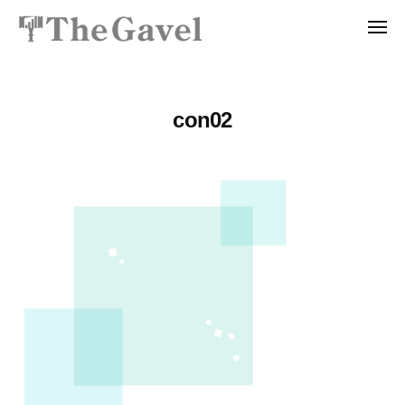
投
ュ
コ
資
ー
メ
ン
総
ニ
投
〜
テ
ュ
合
ー
資
自
ン
ス
分
総
ツ
ク
con02
の
ー
合
へ
力
ル
ス
ス
で
T
ク
キ
資
h
ッ
ー
産
e
プ
ル
を
G
T
a
自
v
h
由
e
に
e
l
生
G
｜
み
a
プ
出
v
ロ
せ