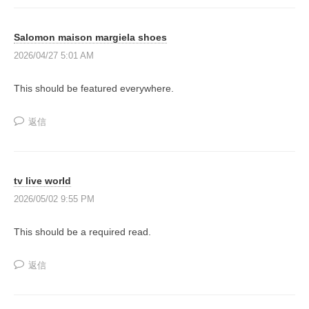
Salomon maison margiela shoes
2026/04/27 5:01 AM
This should be featured everywhere.
返信
tv live world
2026/05/02 9:55 PM
This should be a required read.
返信