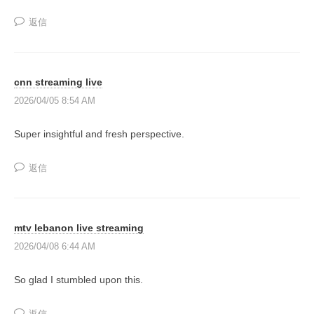
同
返信
成
長
型
cnn streaming live
の
2026/04/05 8:54 AM
投
資
Super insightful and fresh perspective.
ス
ク
返信
ー
ル
』
で
mtv lebanon live streaming
す
2026/04/08 6:44 AM
。
So glad I stumbled upon this.
返信