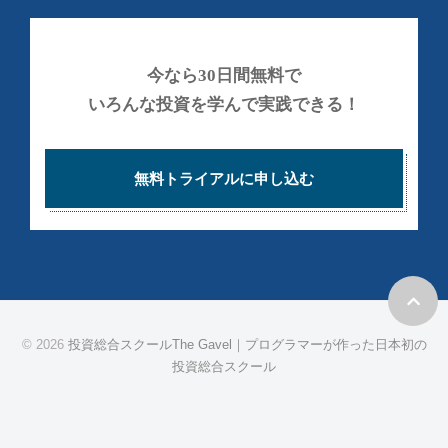
共
有
す
今なら30日間無料で
る
いろんな投資を学んで実践できる！
“
理
想
無料トライアルに申し込む
の
学
び
場
”
を
© 2026
投資総合スクールThe Gavel｜プログラマーが作った日本初の
メ
投資総合スクール
ン
バ
ー
と