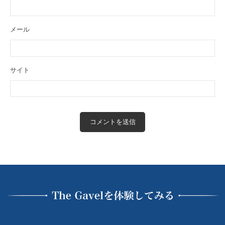
の
ル
で
投
稼
メール
資
げ
総
る
合
よ
サイト
う
ス
に
ク
な
ー
る
ル
為
の
情
報
と
し
く
み
を