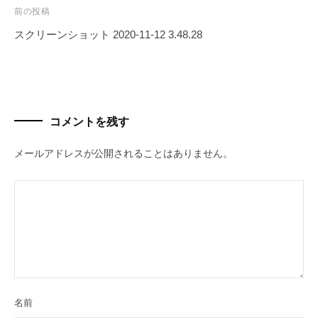
e
グ
る
前の投稿
ラ
l
人
スクリーンショット 2020-11-12 3.48.28
マ
｜
生
投
ー
プ
を
稿
が
〜
ロ
作
ナ
グ
っ
ビ
T
コメントを残す
ラ
た
ゲ
h
日
マ
ー
e
メールアドレスが公開されることはありません。
本
ー
G
シ
初
が
a
ョ
の
作
v
投
ン
っ
e
資
た
l
総
は
合
日
、
ス
本
投
ク
初
名前
ー
資