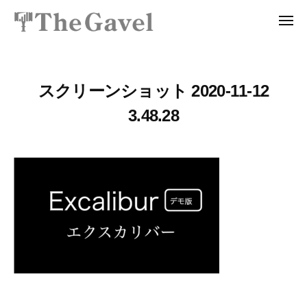
投
ュ
コ
資
ー
メ
ン
総
ニ
投
〜
テ
ュ
合
ー
資
自
ン
ス
分
総
ツ
ク
スクリーンショット 2020-11-12
の
ー
合
へ
3.48.28
力
ル
ス
ス
で
T
ク
キ
資
h
ッ
ー
産
e
プ
ル
を
G
T
a
自
v
h
由
e
に
e
l
生
G
｜
み
a
プ
出
v
ロ
せ