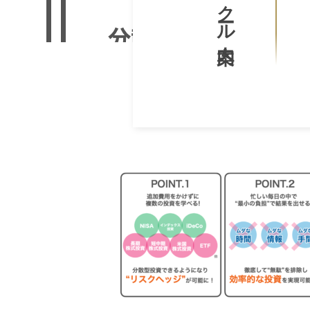
スクール案内
｜
生
G
プ
み
a
ロ
出
v
グ
せ
ラ
e
る
マ
l
人
ー
生
｜
が
を
プ
作
〜
ロ
っ
3
グ
た
T
日
p
ラ
h
本
マ
e
o
初
ー
G
の
i
a
が
投
v