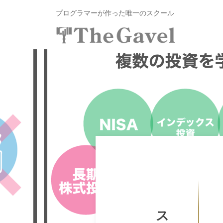
投
コ
プログラマーが作った唯一のスクール
資
ン
総
合
テ
投
〜
ス
ン
自
資
ク
ツ
分
総
ー
へ
の
ル
合
ス
力
T
ス
キ
で
h
ク
ッ
資
e
プ
ー
産
G
ル
を
a
v
T
自
e
由
h
l
に
e