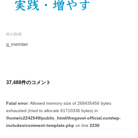
e
る
l
人
｜
生
プ
を
前の投稿
〜
ロ
g_member
グ
T
投
ラ
h
稿
マ
e
ナ
ー
G
ビ
が
37,488件のコメント
a
ゲ
作
v
ー
っ
e
Fatal error
: Allowed memory size of 268435456 bytes
シ
た
l
exhausted (tried to allocate 61710336 bytes) in
ョ
は
日
/home/c2242549/public_html/thegavel-official.com/wp-
、
ン
本
includes/comment-template.php
on line
2230
投
初
資