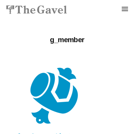
コ
メ
ン
ニ
投
〜
テ
ュ
ー
資
自
ン
分
総
ツ
g_member
の
合
へ
力
ス
ス
で
ク
キ
資
ッ
ー
産
プ
ル
を
T
自
h
由
に
e
生
G
み
a
出
v
せ