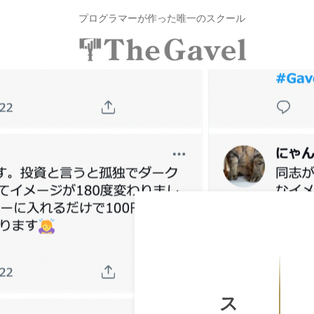
投
コ
プログラマーが作った唯一のスクール
資
ン
総
合
テ
投
〜
ス
ン
自
資
ク
ツ
分
総
ー
へ
の
ル
合
ス
力
T
ス
キ
で
h
ク
ッ
資
e
プ
ー
産
G
ル
を
a
v
T
自
e
由
h
l
に
e