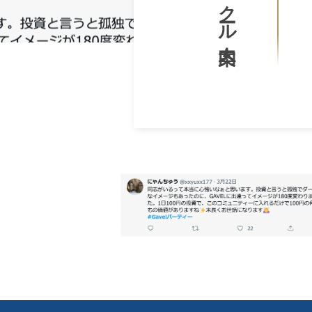
スクール案内
｜
生
G
プ
み
a
ロ
出
v
グ
せ
ラ
e
る
マ
l
人
ー
生
｜
が
を
プ
作
〜
ロ
っ
T
グ
た
T
日
w
ラ
h
本
マ
e
e
初
ー
G
の
e
a
が
投
v