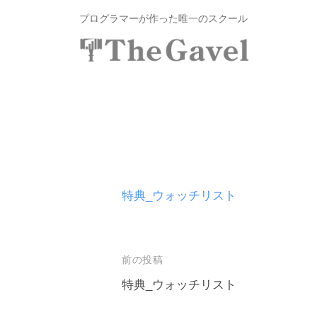
投
コ
プログラマーが作った唯一のスクール
資
ン
総
合
テ
投
〜
ス
ン
自
資
ク
ツ
分
総
ー
へ
の
ル
合
ス
力
T
ス
キ
で
h
ク
ッ
特典_ウォッチリスト
資
e
プ
ー
産
G
ル
を
a
v
T
自
前の投稿
e
由
h
特典_ウォッチリスト
l
に
e
投